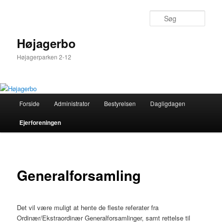
Søg
Højagerbo
Højagerparken 2-12
Hovedmenu
Forside
Administrator
Bestyrelsen
Dagligdagen
Fortsæt
Ejerforeningen
til
primært
indhold
Generalforsamling
Det vil være muligt at hente de fleste referater fra
Ordinær/Ekstraordinær Generalforsamlinger, samt rettelse til