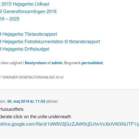
t 2015 Højagerbo Udkast
il Generalforsamlingen 2016
16 – 2025
 Højagerbo Tilstandsrapport
 Højagerbo Fotodokumentation til tilstandsrapport
9 Højagerbo Driftsbudget
 blev udgivet i
Bestyrelsen
af
admin
. Bogmærk
permalinket
.
 "
ORDINÆR GENERALFORSAMLING 2016
"
Son
,
30. maj 2019 kl. 11:55
skriver:
irtuousoffers
erate click on the unite underneath
://drive.google.com/file/d/1dW8V2jGzZJMKfcjDJhvVxXkIV6GNUTF1/