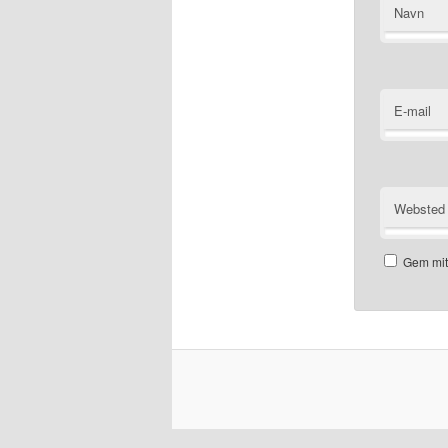
Navn
E-mail
Websted
Gem mit