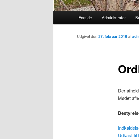
Hovedmenu
Forside
Administrator
B
Fortsæt
til
Udgivet den
27. februar 2016
af
adm
primært
Ord
indhold
Der afhol
Mødet afhol
Bestyrels
Indkaldels
Udkast ti