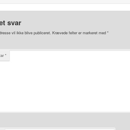
et svar
resse vil ikke blive publiceret.
Krævede felter er markeret med
*
tar
*