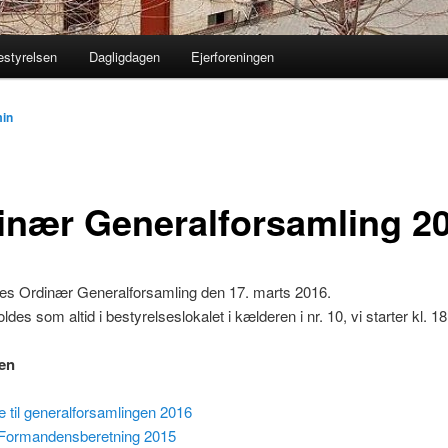
estyrelsen
Dagligdagen
Ejerforeningen
in
inær Generalforsamling 2
des Ordinær Generalforsamling den 17. marts 2016.
des som altid i bestyrelseslokalet i kælderen i nr. 10, vi starter kl. 1
en
e til generalforsamlingen 2016
l Formandensberetning 2015