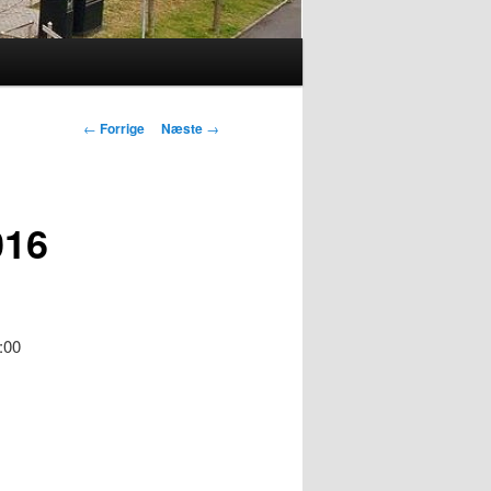
Indlægsnavigation
←
Forrige
Næste
→
016
8:00