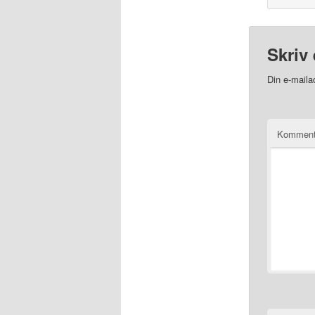
Skriv 
Din e-mailad
Kommen