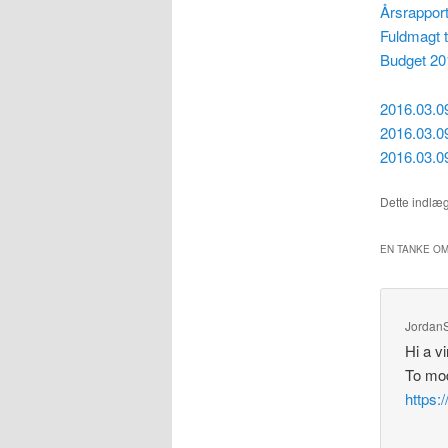
Årsrappor
Fuldmagt t
Budget 20
2016.03.09
2016.03.09
2016.03.0
Dette indlæg
EN TANKE OM
Jordan
Hi a v
To mod
https