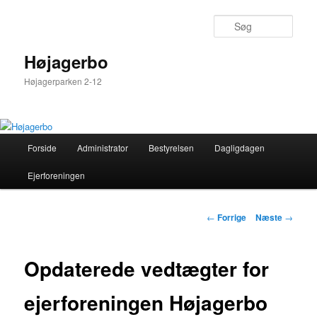
Søg
Højagerbo
Højagerparken 2-12
Hovedmenu
Forside
Administrator
Bestyrelsen
Dagligdagen
Fortsæt
Ejerforeningen
til
primært
Indlægsnavigation
←
Forrige
Næste
→
indhold
Opdaterede vedtægter for
ejerforeningen Højagerbo